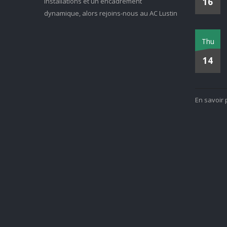
16
installations et un encadrement
dynamique, alors rejoins-nous au AC Lustin
Thu
14
En savoir 