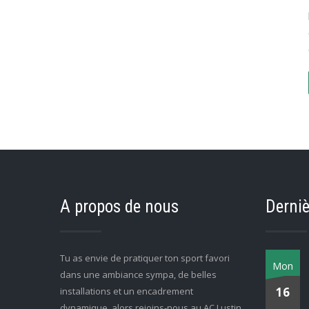
A propos de nous
Derniè
Tu as envie de pratiquer ton sport favori
Mon
dans une ambiance sympa, de belles
16
installations et un encadrement
dynamique, alors rejoins-nous au AC Lustin