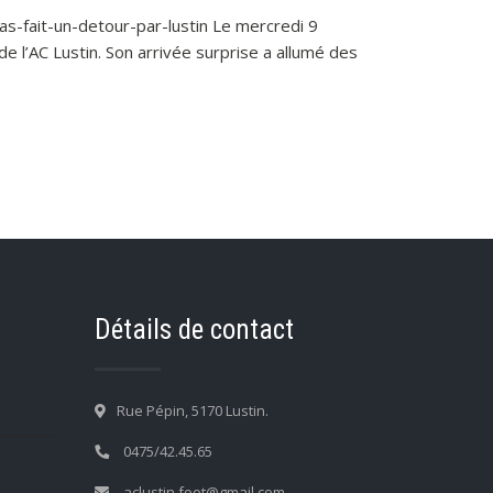
-fait-un-detour-par-lustin Le mercredi 9
e l’AC Lustin. Son arrivée surprise a allumé des
Détails de contact
Rue Pépin, 5170 Lustin.
0475/42.45.65
aclustin.foot@gmail.com