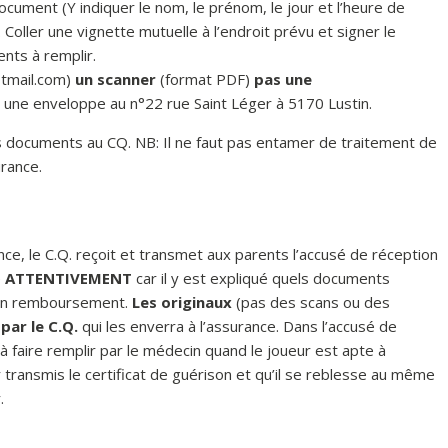
cument (Y indiquer le nom, le prénom, le jour et l’heure de
. Coller une vignette mutuelle à l’endroit prévu et signer le
nts à remplir.
tmail.com
)
un scanner
(format PDF)
pas une
une enveloppe au n°22 rue Saint Léger à 5170 Lustin.
es documents au CQ. NB: Il ne faut pas entamer de traitement de
urance.
nce, le C.Q. reçoit et transmet aux parents l’accusé de réception
e
ATTENTIVEMENT
car il y est expliqué quels documents
r un remboursement.
Les originaux
(pas des scans ou des
ar le C.Q.
qui les enverra à l’assurance. Dans l’accusé de
à faire remplir par le médecin quand le joueur est apte à
r transmis le certificat de guérison et qu’il se reblesse au même
.