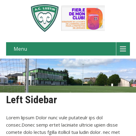
Menu
Left Sidebar
Lorem lipsum Dolor nunc vule putateulr ips dol
consec.Donec semp ertet laciniate ultricie upien disse
comete dolo lectus fgilla itollicil tua ludin dolor. nec met