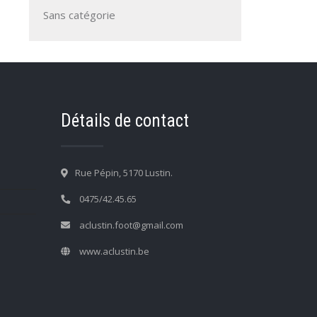
Sans catégorie
Détails de contact
Rue Pépin, 5170 Lustin.
0475/42.45.65
aclustin.foot@gmail.com
www.aclustin.be