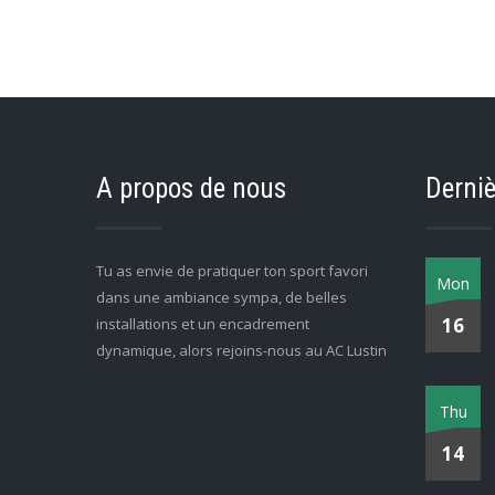
A propos de nous
Derniè
Tu as envie de pratiquer ton sport favori
Mon
dans une ambiance sympa, de belles
16
installations et un encadrement
dynamique, alors rejoins-nous au AC Lustin
Thu
14